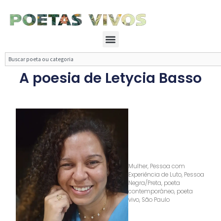
Ir
para
o
Menu
conteúdo
Search
A poesia de Letycia Basso
Mulher
,
Pessoa com
Experiência de Luto
,
Pessoa
Negra/Preta
,
poeta
contemporâneo
,
poeta
vivo
,
São Paulo