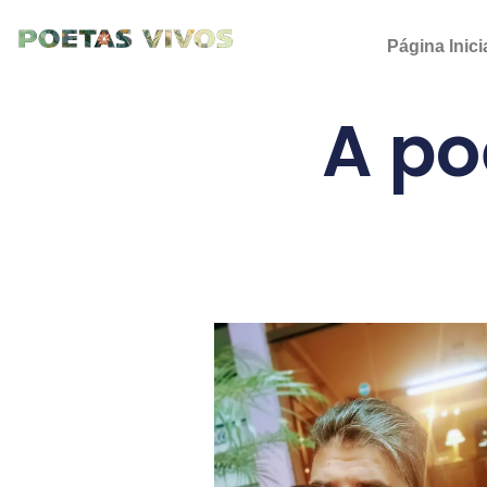
Ir
para
Página Inici
o
conteúdo
A po