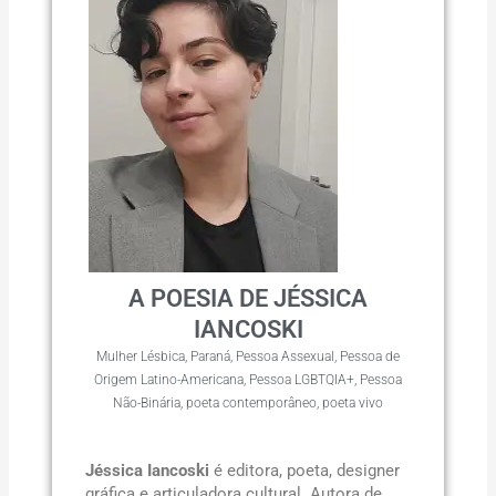
A POESIA DE JÉSSICA
IANCOSKI
Mulher Lésbica
,
Paraná
,
Pessoa Assexual
,
Pessoa de
Origem Latino-Americana
,
Pessoa LGBTQIA+
,
Pessoa
Não-Binária
,
poeta contemporâneo
,
poeta vivo
Jéssica Iancoski
é editora, poeta, designer
gráfica e articuladora cultural. Autora de