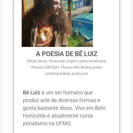
A POESIA DE BÊ LUIZ
Minas Gerais
,
Pessoa de Origem Latino-Americana
,
Pessoa LGBTQIA+
,
Pessoa Não-Binária
,
poeta
contemporâneo
,
poeta vivo
Bê Luiz
é um ser humano que
produz arte de diversas formas e
gosta bastante disso. Vive em Belo
Horizonte e atualmente cursa
jornalismo na UFMG.