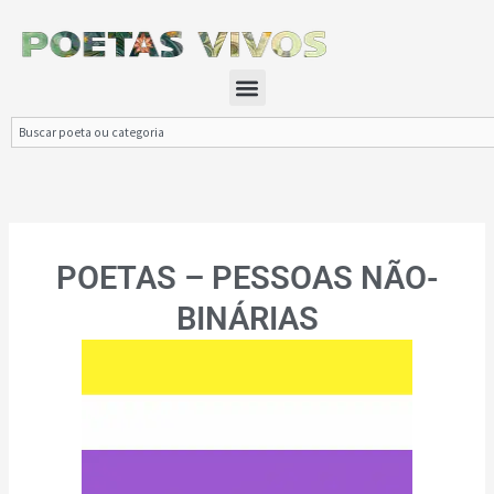
Ir
para
o
Menu
conteúdo
Search
POETAS – PESSOAS NÃO-
BINÁRIAS