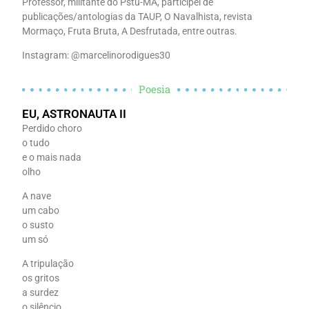
Professor, militante do Pstu-MA, participei de
publicações/antologias da TAUP, O Navalhista, revista
Mormaço, Fruta Bruta, A Desfrutada, entre outras.
Instagram: @marcelinorodigues30
Poesia
EU, ASTRONAUTA II
Perdido choro
o tudo
e o mais nada
olho
A nave
um cabo
o susto
um só
A tripulação
os gritos
a surdez
o silêncio