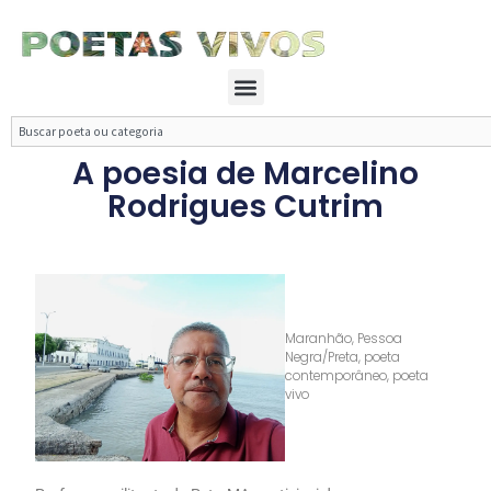
Ir
para
o
Menu
conteúdo
Search
A poesia de Marcelino
Rodrigues Cutrim
Maranhão
,
Pessoa
Negra/Preta
,
poeta
contemporâneo
,
poeta
vivo