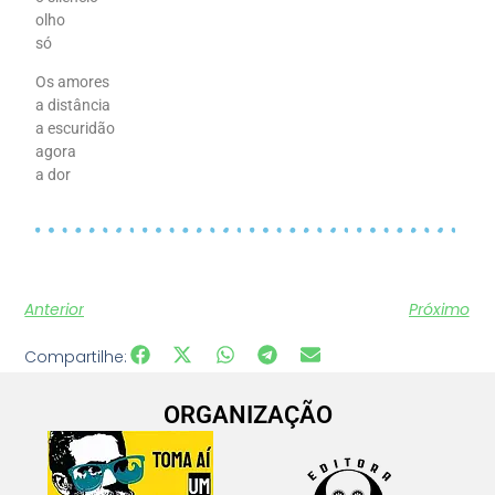
olho
só
Os amores
a distância
a escuridão
agora
a dor
Anterior
Próximo
Compartilhe:
ORGANIZAÇÃO