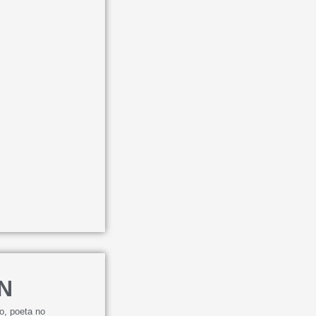
N
o
,
poeta no