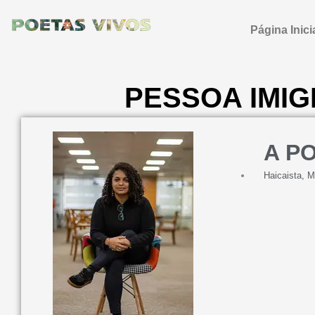
Ir
para
Página Inici
o
conteúdo
PESSOA IMI
A P
Haicaista
,
M