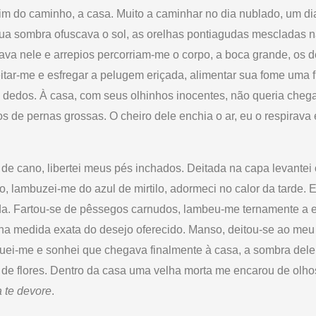
fim do caminho, a casa. Muito a caminhar no dia nublado, um di
sua sombra ofuscava o sol, as orelhas pontiagudas mescladas n
ava nele e arrepios percorriam-me o corpo, a boca grande, os 
tar-me e esfregar a pelugem eriçada, alimentar sua fome uma f
s dedos. À casa, com seus olhinhos inocentes, não queria chega
os de pernas grossas. O cheiro dele enchia o ar, eu o respirava 
 de cano, libertei meus pés inchados. Deitada na capa levantei 
o, lambuzei-me do azul de mirtilo, adormeci no calor da tarde.
da. Fartou-se de pêssegos carnudos, lambeu-me ternamente a e
s na medida exata do desejo oferecido. Manso, deitou-se ao me
ei-me e sonhei que chegava finalmente à casa, a sombra dele 
a de flores. Dentro da casa uma velha morta me encarou de olho
a te devore
.