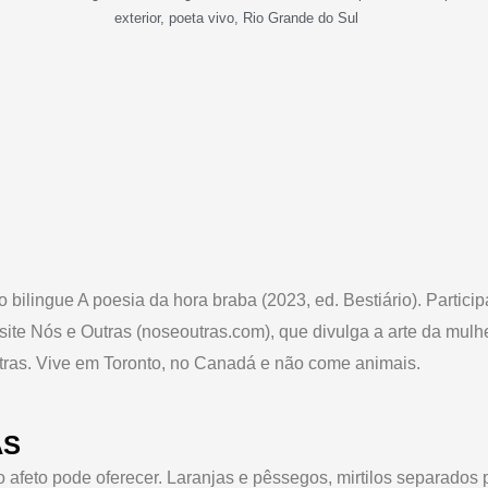
exterior
,
poeta vivo
,
Rio Grande do Sul
vro bilingue A poesia da hora braba (2023, ed. Bestiário). Partici
 site Nós e Outras (noseoutras.com), que divulga a arte da mul
etras. Vive em Toronto, no Canadá e não come animais.
AS
o afeto pode oferecer. Laranjas e pêssegos, mirtilos separados