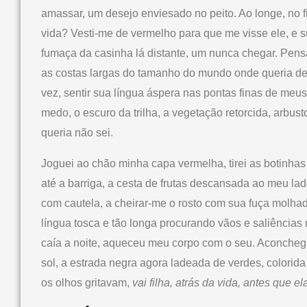
amassar, um desejo enviesado no peito. Ao longe, no 
vida? Vesti-me de vermelho para que me visse ele, e 
fumaça da casinha lá distante, um nunca chegar. Pens
as costas largas do tamanho do mundo onde queria dei
vez, sentir sua língua áspera nas pontas finas de meu
medo, o escuro da trilha, a vegetação retorcida, arbust
queria não sei.
Joguei ao chão minha capa vermelha, tirei as botinhas
até a barriga, a cesta de frutas descansada ao meu lad
com cautela, a cheirar-me o rosto com sua fuça molha
língua tosca e tão longa procurando vãos e saliência
caía a noite, aqueceu meu corpo com o seu. Aconchegu
sol, a estrada negra agora ladeada de verdes, colorid
os olhos gritavam,
vai filha, atrás da vida, antes que el