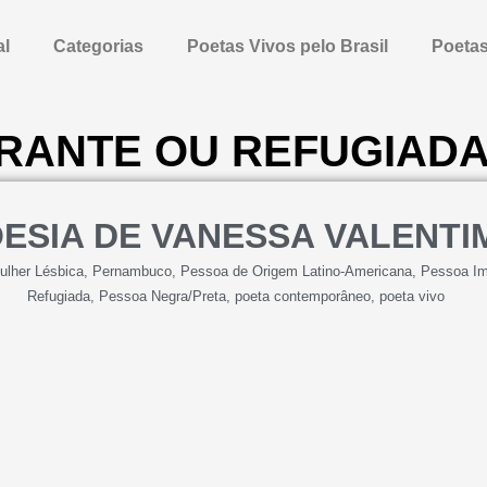
al
Categorias
Poetas Vivos pelo Brasil
Poetas
GRANTE OU REFUGIAD
OESIA DE VANESSA VALENTI
ulher Lésbica
,
Pernambuco
,
Pessoa de Origem Latino-Americana
,
Pessoa Im
Refugiada
,
Pessoa Negra/Preta
,
poeta contemporâneo
,
poeta vivo