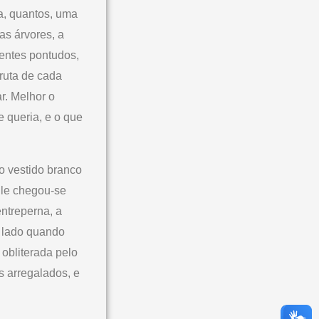
a, quantos, uma
as árvores, a
dentes pontudos,
ruta de cada
r. Melhor o
e queria, e o que
o vestido branco
 Ele chegou-se
ntreperna, a
u lado quando
obliterada pelo
s arregalados, e