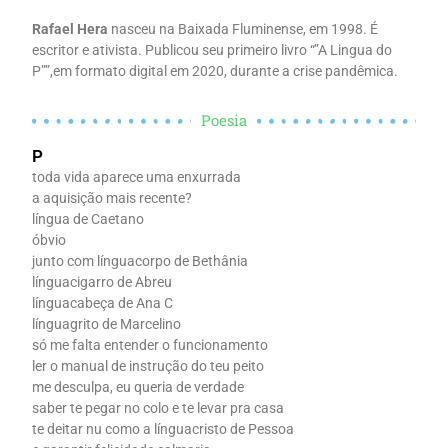
Rafael Hera
nasceu na Baixada Fluminense, em 1998. É
escritor e ativista. Publicou seu primeiro livro “”A Lingua do
P””,em formato digital em 2020, durante a crise pandêmica.
Poesia
P
toda vida aparece uma enxurrada
a aquisição mais recente?
língua de Caetano
óbvio
junto com línguacorpo de Bethânia
línguacigarro de Abreu
línguacabeça de Ana C
línguagrito de Marcelino
só me falta entender o funcionamento
ler o manual de instrução do teu peito
me desculpa, eu queria de verdade
saber te pegar no colo e te levar pra casa
te deitar nu como a línguacristo de Pessoa