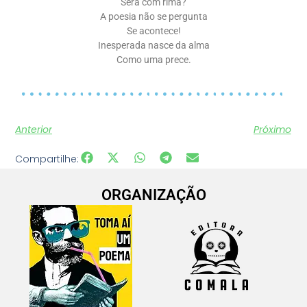
Será com rima?
A poesia não se pergunta
Se acontece!
Inesperada nasce da alma
Como uma prece.
Anterior
Próximo
Compartilhe:
ORGANIZAÇÃO