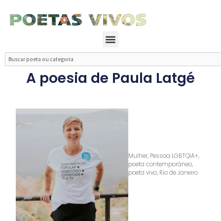
Ir
para
o
Menu
conteúdo
Search
A poesia de Paula Latgé
Mulher
,
Pessoa LGBTQIA+
,
poeta contemporâneo
,
poeta vivo
,
Rio de Janeiro