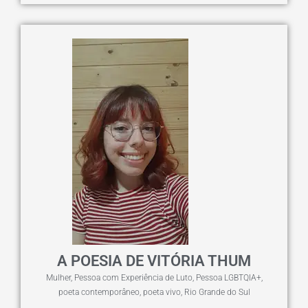
A POESIA DE VITÓRIA THUM
Mulher
,
Pessoa com Experiência de Luto
,
Pessoa LGBTQIA+
,
poeta contemporâneo
,
poeta vivo
,
Rio Grande do Sul