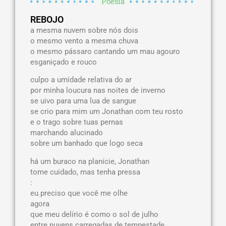
Poesia
REBOJO
a mesma nuvem sobre nós dois
o mesmo vento a mesma chuva
o mesmo pássaro cantando um mau agouro
esganiçado e rouco
culpo a umidade relativa do ar
por minha loucura nas noites de inverno
se uivo para uma lua de sangue
se crio para mim um Jonathan com teu rosto
e o trago sobre tuas pernas
marchando alucinado
sobre um banhado que logo seca
há um buraco na planície, Jonathan
tome cuidado, mas tenha pressa
:
eu preciso que você me olhe
agora
que meu delírio é como o sol de julho
entre nuvens carregadas de tempestade