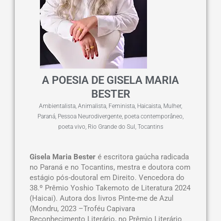
A POESIA DE GISELA MARIA
BESTER
Ambientalista
,
Animalista
,
Feminista
,
Haicaista
,
Mulher
,
Paraná
,
Pessoa Neurodivergente
,
poeta contemporâneo
,
poeta vivo
,
Rio Grande do Sul
,
Tocantins
Gisela Maria Bester
é escritora gaúcha radicada
no Paraná e no Tocantins, mestra e doutora com
estágio pós-doutoral em Direito. Vencedora do
38.º Prêmio Yoshio Takemoto de Literatura 2024
(Haicai). Autora dos livros Pinte-me de Azul
(Mondru, 2023 –Troféu Capivara
Reconhecimento Literário, no Prêmio Literário