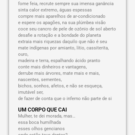
fome feia, recrute sempre sua imensa ganância
sinta calor extremo, águas espessas
compre mais aparelhos de ar-condicionado
e espere os apagões, na sua plúmbea visão
coce seu cancro de pele de ozônio de sol aberto
desafie a rotação e a bondade do planeta
extraia mais riquezas daquilo que não é seu
mate indígenas por amianto, lítio, cassiterita,
ouro,
madeira e terra, espalhando ácido pranto
conte mais dinheiros e vantagens,
derrube mais árvores, mate mais e mais,
nascentes, sementes,
bichos, sonhos, afetos, e não se esqueça,
imutável ser,
de fazer de conta que o inferno não parte de si
UM CORPO QUE CAI
Mulher, te dei morada, mas…
essa boca humilhada
esses olhos gencianos
onde estão teus dentes?