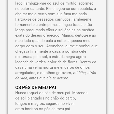
lado, lambuzei-me do azul de mirtilo, adormeci
no calor da tarde. Ele chegou-se com cautela, a
cheirar-me o rosto com sua fuça molhada.
Fartou-se de pêssegos carnudos, lambeu-me
ternamente a entreperna, a língua tosca e tão
longa procurando vãos e saliências na medida
exata do desejo oferecido. Manso, deitou-se ao
meu lado quando caía a noite, aqueceu meu
corpo com o seu. Aconcheguei-me e sonhei que
chegava finalmente à casa, a sombra dele
obliterada pelo sol, a estrada negra agora
ladeada de verdes, colorida de flores. Dentro da
casa uma velha morta me encarou de olhos
arregalados, e os olhos gritavam,
vai filha, atrás
da vida, antes que ela te devore
.
OS PÉS DE MEU PAI
Nunca toquei os pés de meu pai. Morenos
de sol, plantados no chão do barco,
longos e magros, seguros no viver,
eram bonitos os pés de meu pai.