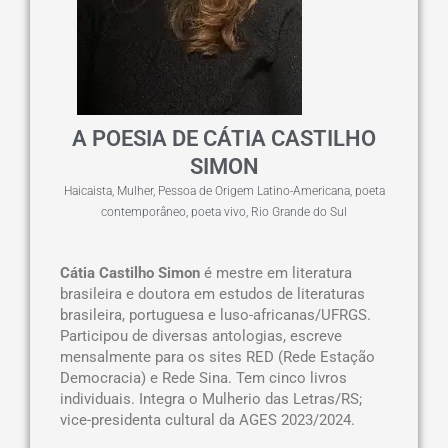
A POESIA DE CÁTIA CASTILHO
SIMON
Haicaista
,
Mulher
,
Pessoa de Origem Latino-Americana
,
poeta
contemporâneo
,
poeta vivo
,
Rio Grande do Sul
Cátia Castilho Simon
é mestre em literatura
brasileira e doutora em estudos de literaturas
brasileira, portuguesa e luso-africanas/UFRGS.
Participou de diversas antologias, escreve
mensalmente para os sites RED (Rede Estação
Democracia) e Rede Sina. Tem cinco livros
individuais. Integra o Mulherio das Letras/RS;
vice-presidenta cultural da AGES 2023/2024.