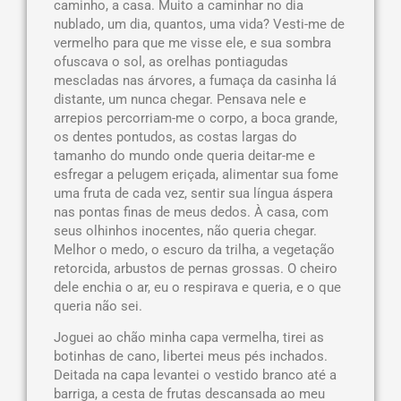
caminho, a casa. Muito a caminhar no dia
nublado, um dia, quantos, uma vida? Vesti-me de
vermelho para que me visse ele, e sua sombra
ofuscava o sol, as orelhas pontiagudas
mescladas nas árvores, a fumaça da casinha lá
distante, um nunca chegar. Pensava nele e
arrepios percorriam-me o corpo, a boca grande,
os dentes pontudos, as costas largas do
tamanho do mundo onde queria deitar-me e
esfregar a pelugem eriçada, alimentar sua fome
uma fruta de cada vez, sentir sua língua áspera
nas pontas finas de meus dedos. À casa, com
seus olhinhos inocentes, não queria chegar.
Melhor o medo, o escuro da trilha, a vegetação
retorcida, arbustos de pernas grossas. O cheiro
dele enchia o ar, eu o respirava e queria, e o que
queria não sei.
Joguei ao chão minha capa vermelha, tirei as
botinhas de cano, libertei meus pés inchados.
Deitada na capa levantei o vestido branco até a
barriga, a cesta de frutas descansada ao meu