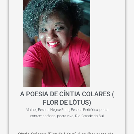
A POESIA DE CÍNTIA COLARES (
FLOR DE LÓTUS)
Mulher
,
Pessoa Negra/Preta
,
Pessoa Periférica
,
poeta
contemporâneo
,
poeta vivo
,
Rio Grande do Sul