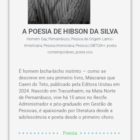
A POESIA DE HIBSON DA SILVA
Homem Gay
,
Pernambuco
,
Pessoa de Origem Latino-
Americana
,
Pessoa Interiorana
,
Pessoa LGBTQIA+
,
poeta
contemporâneo
,
poeta vivo
É homem bicha-bicho instinto — como se
descreve em seu primeiro livro, Máscaras que
Caem do Teto, publicado pela Editora Urutau em
2024. Nascido em Tracunhaém, na Mata Norte
de Pernambuco, vive há 15 anos no Recife.
Administrador e pós-graduado em Gestão de
Pessoas, é apaixonado por literatura desde a
adolescência e poeta desde o primeiro choro.
Poesia