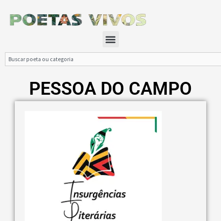
Ir
para
o
Menu
conteúdo
Search
PESSOA DO CAMPO