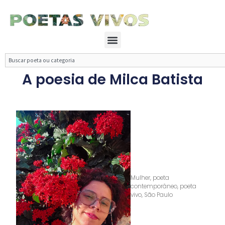
Ir
para
o
Menu
conteúdo
Search
A poesia de Milca Batista
Mulher
,
poeta
contemporâneo
,
poeta
vivo
,
São Paulo