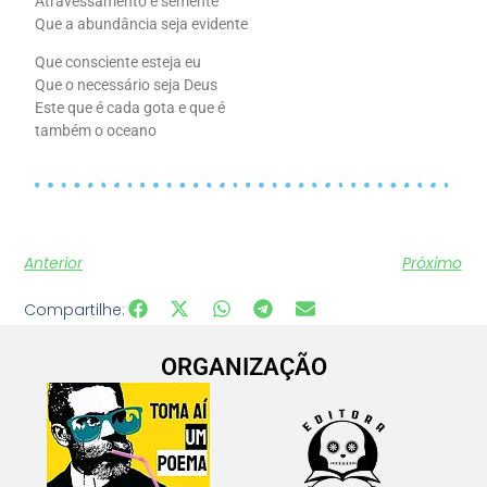
Atravessamento é semente
Que a abundância seja evidente
Que consciente esteja eu
Que o necessário seja Deus
Este que é cada gota e que é
também o oceano
Anterior
Próximo
Compartilhe:
ORGANIZAÇÃO