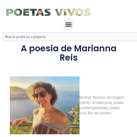
Ir
para
o
Menu
conteúdo
Search
A poesia de Marianna
Reis
Mulher
,
Pessoa de Origem
Latino-Americana
,
poeta
contemporâneo
,
poeta
vivo
,
Rio de Janeiro