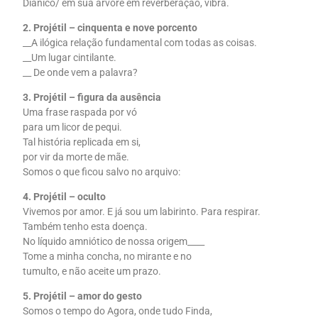
Diânico/ em sua árvore em reverberação, vibra.
2. Projétil – cinquenta e nove porcento
__A ilógica relação fundamental com todas as coisas.
__Um lugar cintilante.
__ De onde vem a palavra?
3. Projétil – figura da ausência
Uma frase raspada por vó
para um licor de pequi.
Tal história replicada em si,
por vir da morte de mãe.
Somos o que ficou salvo no arquivo:
4. Projétil – oculto
Vivemos por amor. E já sou um labirinto. Para respirar.
Também tenho esta doença.
No líquido amniótico de nossa origem____
Tome a minha concha, no mirante e no
tumulto, e não aceite um prazo.
5. Projétil – amor do gesto
Somos o tempo do Agora, onde tudo Finda,