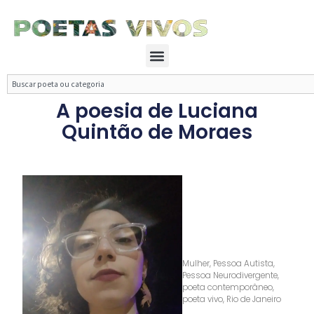
Ir
para
o
Menu
conteúdo
Search
A poesia de Luciana
Quintão de Moraes
Mulher
,
Pessoa Autista
,
Pessoa Neurodivergente
,
poeta contemporâneo
,
poeta vivo
,
Rio de Janeiro