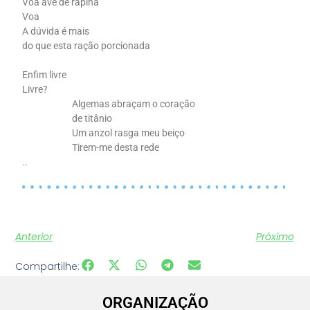
Voa ave de rapina
Voa
A dúvida é mais
do que esta ração porcionada
Enfim livre
Livre?
Algemas abraçam o coração
de titânio
Um anzol rasga meu beiço
Tirem-me desta rede
..
Anterior
Próximo
Compartilhe:
ORGANIZAÇÃO