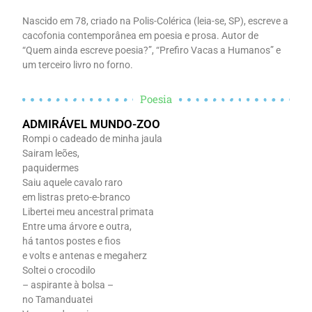
Nascido em 78, criado na Polis-Colérica (leia-se, SP), escreve a
cacofonia contemporânea em poesia e prosa. Autor de
“Quem ainda escreve poesia?”, “Prefiro Vacas a Humanos” e
um terceiro livro no forno.
Poesia
ADMIRÁVEL MUNDO-ZOO
Rompi o cadeado de minha jaula
Sairam leões,
paquidermes
Saiu aquele cavalo raro
em listras preto-e-branco
Libertei meu ancestral primata
Entre uma árvore e outra,
há tantos postes e fios
e volts e antenas e megaherz
Soltei o crocodilo
– aspirante à bolsa –
no Tamanduatei